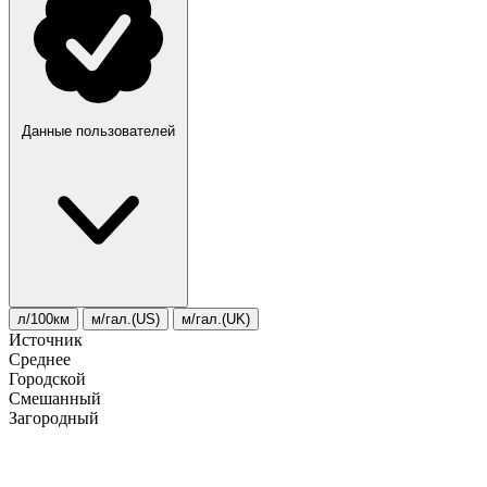
Данные пользователей
л/100км
м/гал.(US)
м/гал.(UK)
Источник
Среднее
Городской
Смешанный
Загородный