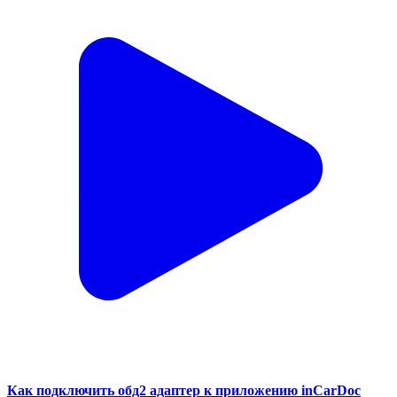
Как подключить обд2 адаптер к приложению inCarDoc