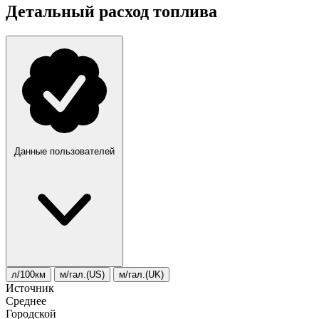
Детальный расход топлива
Данные пользователей
л/100км
м/гал.(US)
м/гал.(UK)
Источник
Среднее
Городской