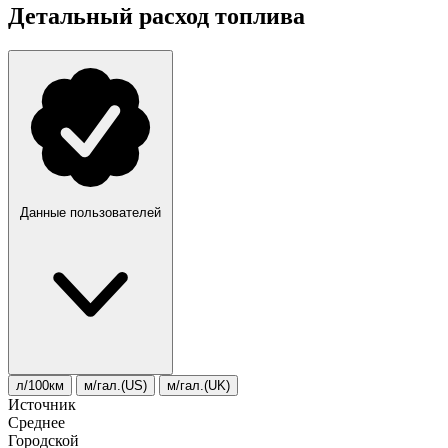
Детальный расход топлива
Данные пользователей
л/100км
м/гал.(US)
м/гал.(UK)
Источник
Среднее
Городской