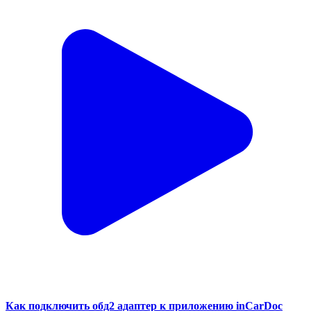
Как подключить обд2 адаптер к приложению inCarDoc