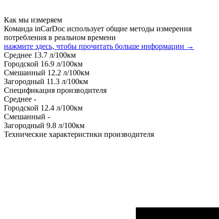
Как мы измеряем
Команда inCarDoc использует общие методы измерения
потребления в реальном времени
нажмите здесь, чтобы прочитать больше информации →
Среднее
13.7
л/100км
Городской
16.9
л/100км
Смешанный
12.2
л/100км
Загородный
11.3
л/100км
Спецификация производителя
Среднее
-
Городской
12.4
л/100км
Смешанный
-
Загородный
9.8
л/100км
Технические характеристики производителя