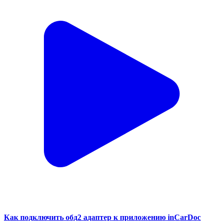
Как подключить обд2 адаптер к приложению inCarDoc