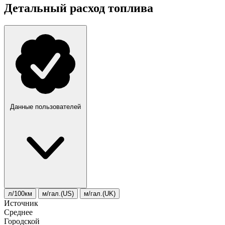
Детальный расход топлива
Данные пользователей
л/100км
м/гал.(US)
м/гал.(UK)
Источник
Среднее
Городской