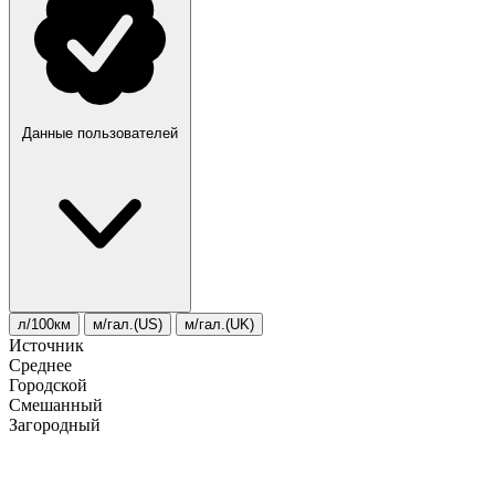
Данные пользователей
л/100км
м/гал.(US)
м/гал.(UK)
Источник
Среднее
Городской
Смешанный
Загородный