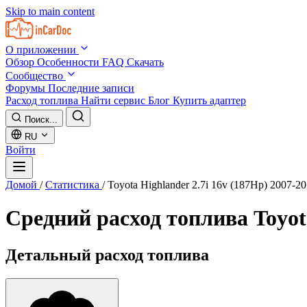
Skip to main content
О приложении
Обзор
Особенности
FAQ
Скачать
Сообщество
Форумы
Последние записи
Расход топлива
Найти сервис
Блог
Купить адаптер
Поиск...
RU
Войти
Домой
/
Статистика
/
Toyota Highlander 2.7i 16v (187Hp) 2007-2
Средний расход топлива
Toyot
Детальный расход топлива