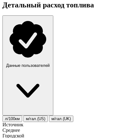
Детальный расход топлива
Данные пользователей
л/100км
м/гал.(US)
м/гал.(UK)
Источник
Среднее
Городской