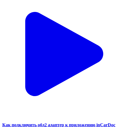
Как подключить обд2 адаптер к приложению inCarDoc