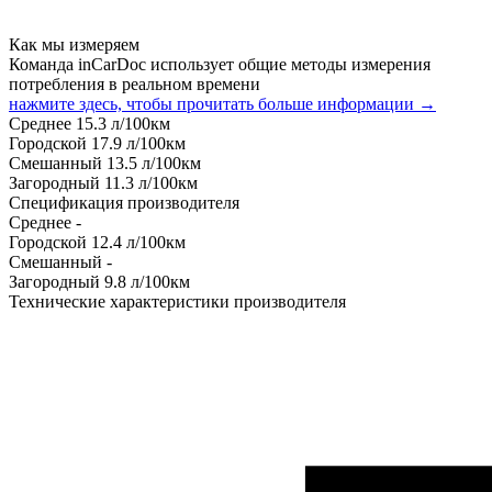
Как мы измеряем
Команда inCarDoc использует общие методы измерения
потребления в реальном времени
нажмите здесь, чтобы прочитать больше информации →
Среднее
15.3
л/100км
Городской
17.9
л/100км
Смешанный
13.5
л/100км
Загородный
11.3
л/100км
Спецификация производителя
Среднее
-
Городской
12.4
л/100км
Смешанный
-
Загородный
9.8
л/100км
Технические характеристики производителя