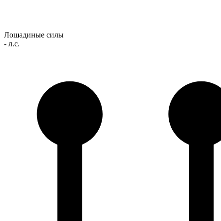
Лошадиные силы
- л.с.