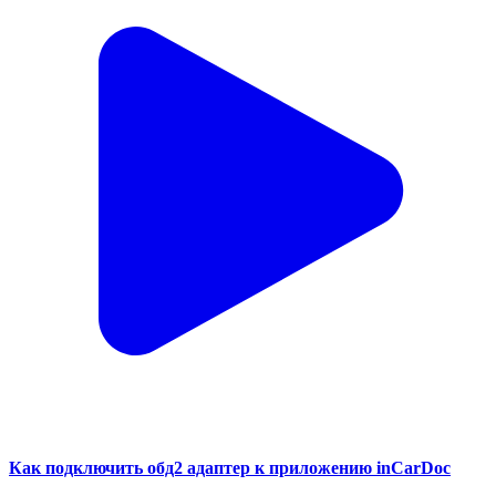
Как подключить обд2 адаптер к приложению inCarDoc