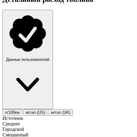
Данные пользователей
л/100км
м/гал.(US)
м/гал.(UK)
Источник
Среднее
Городской
Смешанный