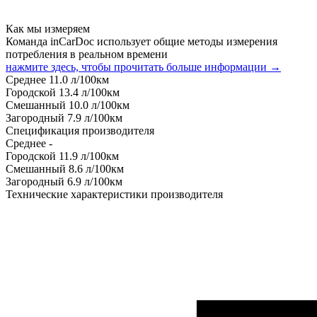
Как мы измеряем
Команда inCarDoc использует общие методы измерения
потребления в реальном времени
нажмите здесь, чтобы прочитать больше информации →
Среднее
11.0
л/100км
Городской
13.4
л/100км
Смешанный
10.0
л/100км
Загородный
7.9
л/100км
Спецификация производителя
Среднее
-
Городской
11.9
л/100км
Смешанный
8.6
л/100км
Загородный
6.9
л/100км
Технические характеристики производителя