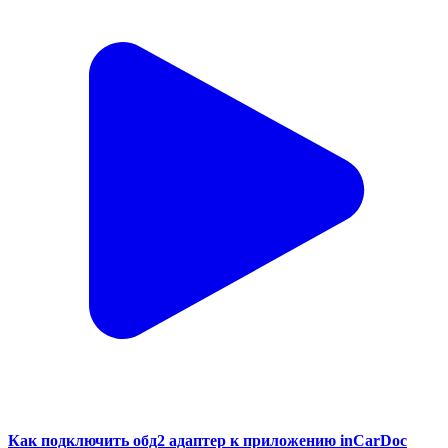
Как подключить обд2 адаптер к приложению inCarDoc