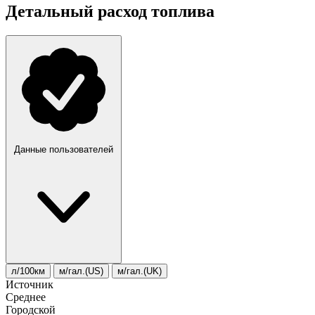
Детальный расход топлива
Данные пользователей
л/100км
м/гал.(US)
м/гал.(UK)
Источник
Среднее
Городской