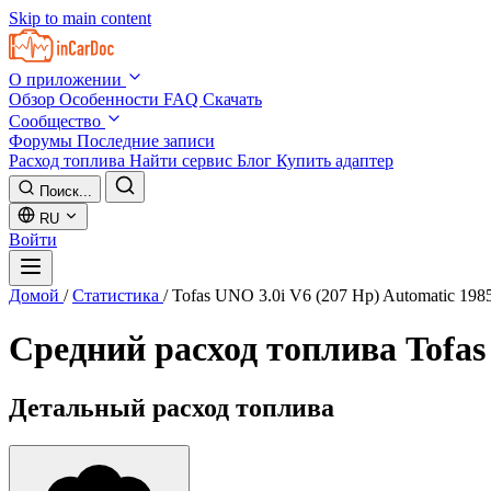
Skip to main content
О приложении
Обзор
Особенности
FAQ
Скачать
Сообщество
Форумы
Последние записи
Расход топлива
Найти сервис
Блог
Купить адаптер
Поиск...
RU
Войти
Домой
/
Статистика
/
Tofas UNO 3.0i V6 (207 Hp) Automatic 198
Средний расход топлива
Tofas
Детальный расход топлива