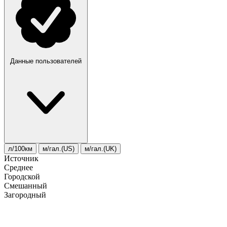
Данные пользователей
л/100км
м/гал.(US)
м/гал.(UK)
Источник
Среднее
Городской
Смешанный
Загородный