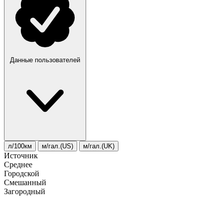
Данные пользователей
л/100км
м/гал.(US)
м/гал.(UK)
Источник
Среднее
Городской
Смешанный
Загородный