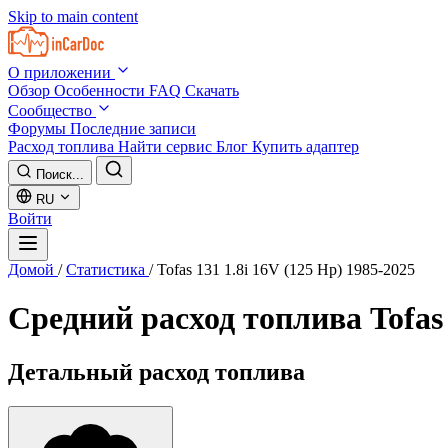
Skip to main content
О приложении
Обзор
Особенности
FAQ
Скачать
Сообщество
Форумы
Последние записи
Расход топлива
Найти сервис
Блог
Купить адаптер
Поиск...
RU
Войти
Домой
/
Статистика
/
Tofas 131 1.8i 16V (125 Hp) 1985-2025
Средний расход топлива
Tofas
Детальный расход топлива