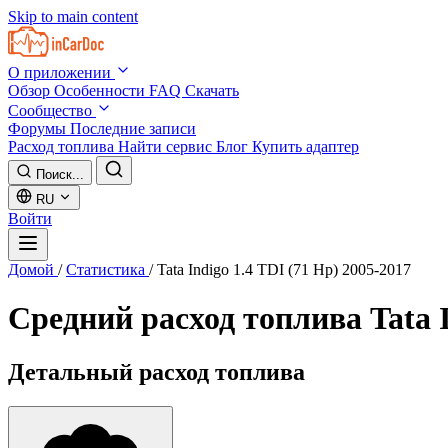
Skip to main content
О приложении
Обзор
Особенности
FAQ
Скачать
Сообщество
Форумы
Последние записи
Расход топлива
Найти сервис
Блог
Купить адаптер
Поиск...
RU
Войти
Домой
/
Статистика
/
Tata Indigo 1.4 TDI (71 Hp) 2005-2017
Средний расход топлива
Tata 
Детальный расход топлива