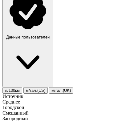
Данные пользователей
л/100км
м/гал.(US)
м/гал.(UK)
Источник
Среднее
Городской
Смешанный
Загородный