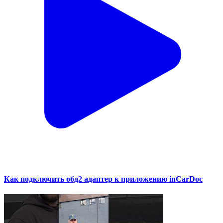
Как подключить обд2 адаптер к приложению inCarDoc