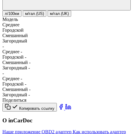
л/100км
м/гал.(US)
м/гал.(UK)
Модель
Среднее
Городской
Смешанный
Загородный
-
Среднее
-
Городской
-
Смешанный
-
Загородный
-
-
Среднее
-
Городской
-
Смешанный
-
Загородный
-
Поделиться
Копировать ссылку
О inCarDoc
Наше приложение
OBD2 адаптер
Как использовать адаптер