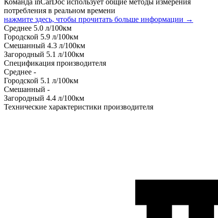
Команда inCarDoc использует общие методы измерения
потребления в реальном времени
нажмите здесь, чтобы прочитать больше информации →
Среднее
5.0
л/100км
Городской
5.9
л/100км
Смешанный
4.3
л/100км
Загородный
5.1
л/100км
Спецификация производителя
Среднее
-
Городской
5.1
л/100км
Смешанный
-
Загородный
4.4
л/100км
Технические характеристики производителя