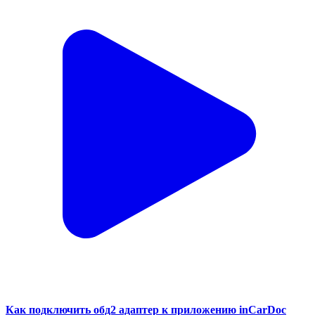
Как подключить обд2 адаптер к приложению inCarDoc