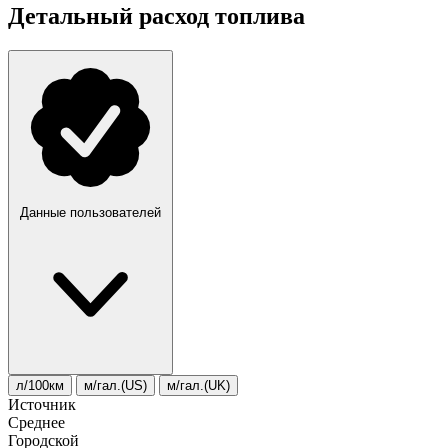
Детальный расход топлива
Данные пользователей
л/100км
м/гал.(US)
м/гал.(UK)
Источник
Среднее
Городской