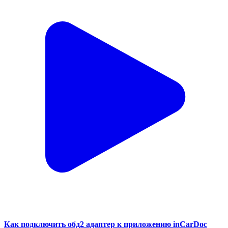
Как подключить обд2 адаптер к приложению inCarDoc