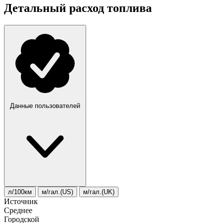
Детальный расход топлива
Данные пользователей
л/100км
м/гал.(US)
м/гал.(UK)
Источник
Среднее
Городской