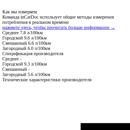
Как мы измеряем
Команда inCarDoc использует общие методы измерения
потребления в реальном времени
нажмите здесь, чтобы прочитать больше информации →
Среднее
7.8
л/100км
Городской
9.6
л/100км
Смешанный
6.6
л/100км
Загородный
6.0
л/100км
Спецификация производителя
Среднее
-
Городской
9.3
л/100км
Смешанный
-
Загородный
5.6
л/100км
Технические характеристики производителя