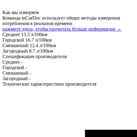
Как мы измеряем
Команда inCarDoc использует общие методы измерения
потребления в реальном времени
нажмите здесь, чтобы прочитать больше информации →
Среднее
13.3
л/100км
Городской
16.7
л/100км
Смешанный
12.4
л/100км
Загородный
8.7
л/100км
Спецификация производителя
Среднее
-
Городской
-
Смешанный
-
Загородный
-
Технические характеристики производителя