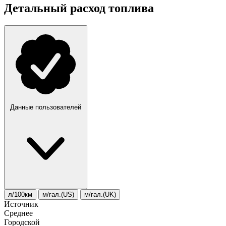
Детальный расход топлива
Данные пользователей
л/100км
м/гал.(US)
м/гал.(UK)
Источник
Среднее
Городской