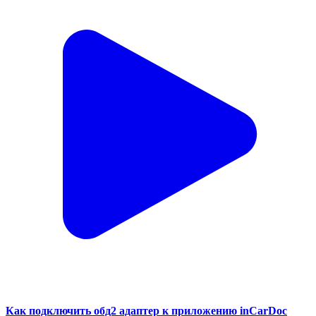
Как подключить обд2 адаптер к приложению inCarDoc