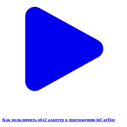
Как подключить обд2 адаптер к приложению inCarDoc