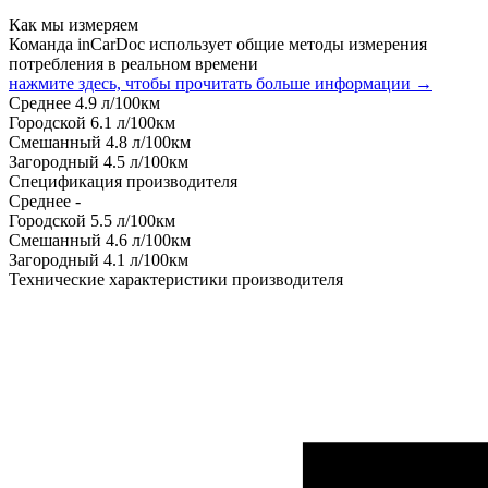
Как мы измеряем
Команда inCarDoc использует общие методы измерения
потребления в реальном времени
нажмите здесь, чтобы прочитать больше информации →
Среднее
4.9
л/100км
Городской
6.1
л/100км
Смешанный
4.8
л/100км
Загородный
4.5
л/100км
Спецификация производителя
Среднее
-
Городской
5.5
л/100км
Смешанный
4.6
л/100км
Загородный
4.1
л/100км
Технические характеристики производителя