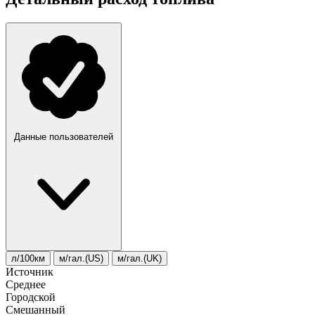
Данные пользователей
л/100км
м/гал.(US)
м/гал.(UK)
Источник
Среднее
Городской
Смешанный