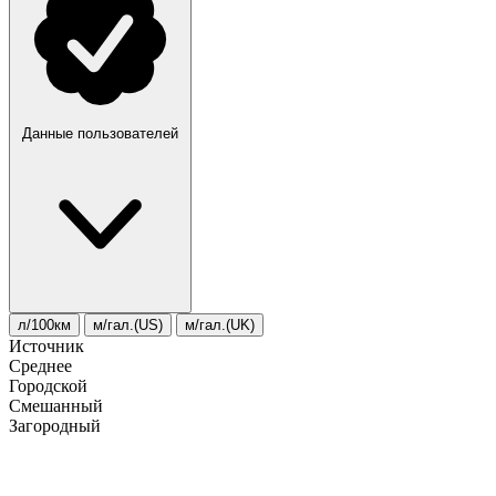
Данные пользователей
л/100км
м/гал.(US)
м/гал.(UK)
Источник
Среднее
Городской
Смешанный
Загородный