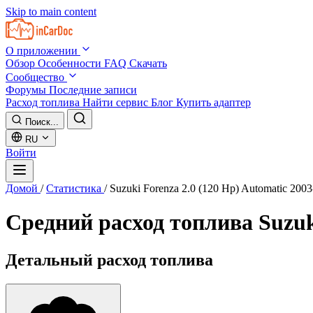
Skip to main content
О приложении
Обзор
Особенности
FAQ
Скачать
Сообщество
Форумы
Последние записи
Расход топлива
Найти сервис
Блог
Купить адаптер
Поиск...
RU
Войти
Домой
/
Статистика
/
Suzuki Forenza 2.0 (120 Hp) Automatic 200
Средний расход топлива
Suzuk
Детальный расход топлива