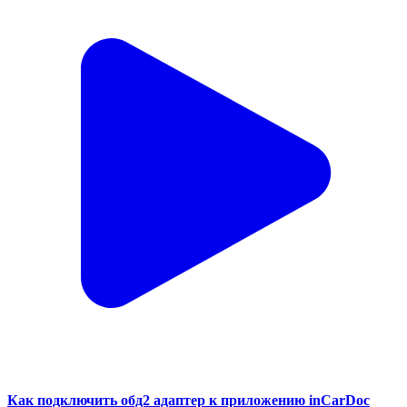
Как подключить обд2 адаптер к приложению inCarDoc