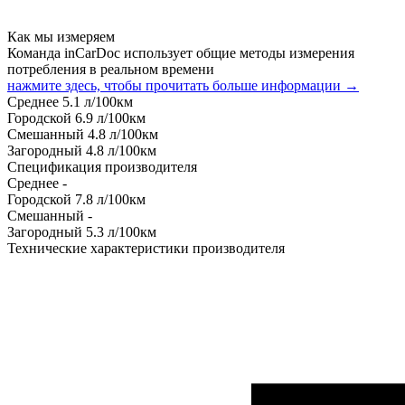
Как мы измеряем
Команда inCarDoc использует общие методы измерения
потребления в реальном времени
нажмите здесь, чтобы прочитать больше информации →
Среднее
5.1
л/100км
Городской
6.9
л/100км
Смешанный
4.8
л/100км
Загородный
4.8
л/100км
Спецификация производителя
Среднее
-
Городской
7.8
л/100км
Смешанный
-
Загородный
5.3
л/100км
Технические характеристики производителя