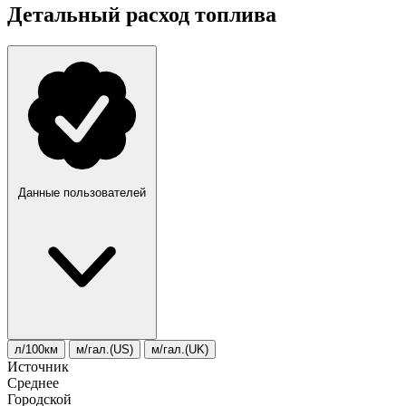
Детальный расход топлива
Данные пользователей
л/100км
м/гал.(US)
м/гал.(UK)
Источник
Среднее
Городской