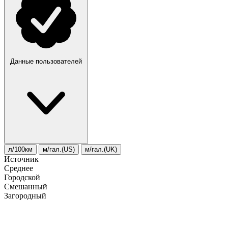
Данные пользователей
л/100км
м/гал.(US)
м/гал.(UK)
Источник
Среднее
Городской
Смешанный
Загородный