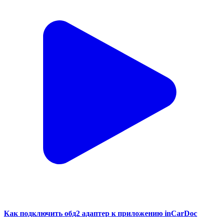
Как подключить обд2 адаптер к приложению inCarDoc