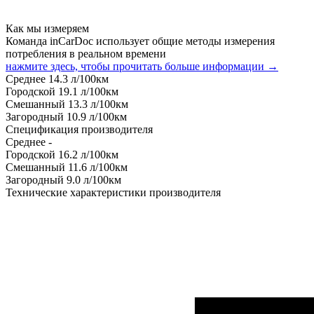
Как мы измеряем
Команда inCarDoc использует общие методы измерения
потребления в реальном времени
нажмите здесь, чтобы прочитать больше информации →
Среднее
14.3
л/100км
Городской
19.1
л/100км
Смешанный
13.3
л/100км
Загородный
10.9
л/100км
Спецификация производителя
Среднее
-
Городской
16.2
л/100км
Смешанный
11.6
л/100км
Загородный
9.0
л/100км
Технические характеристики производителя