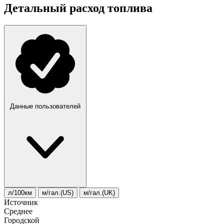
Детальный расход топлива
Данные пользователей
л/100км
м/гал.(US)
м/гал.(UK)
Источник
Среднее
Городской