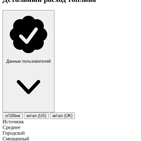
Данные пользователей
л/100км
м/гал.(US)
м/гал.(UK)
Источник
Среднее
Городской
Смешанный