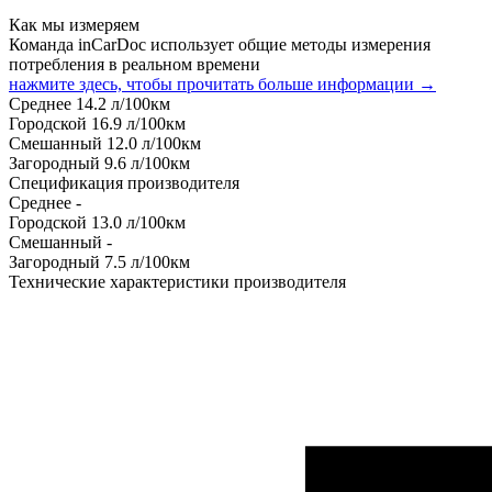
Как мы измеряем
Команда inCarDoc использует общие методы измерения
потребления в реальном времени
нажмите здесь, чтобы прочитать больше информации →
Среднее
14.2
л/100км
Городской
16.9
л/100км
Смешанный
12.0
л/100км
Загородный
9.6
л/100км
Спецификация производителя
Среднее
-
Городской
13.0
л/100км
Смешанный
-
Загородный
7.5
л/100км
Технические характеристики производителя