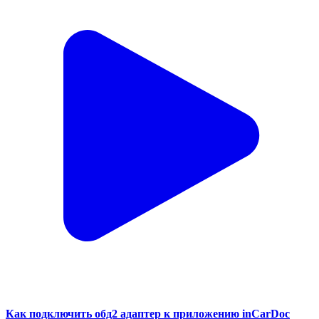
Как подключить обд2 адаптер к приложению inCarDoc