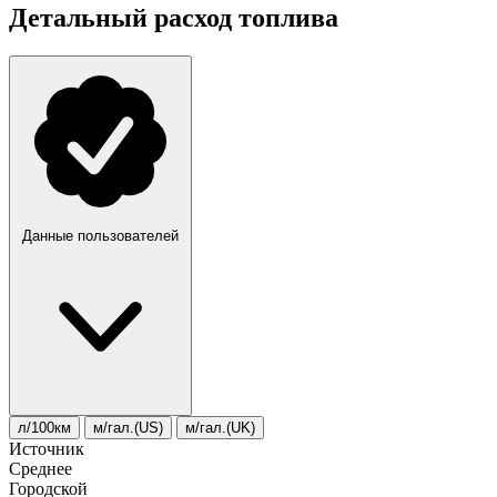
Детальный расход топлива
Данные пользователей
л/100км
м/гал.(US)
м/гал.(UK)
Источник
Среднее
Городской