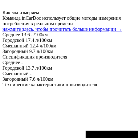
Как мы измеряем
Команда inCarDoc использует общие методы измерения
потребления в реальном времени
нажмите здесь, чтобы прочитать больше информации →
Среднее
13.6
л/100км
Городской
17.4
л/100км
Смешанный
12.4
л/100км
Загородный
9.7
л/100км
Спецификация производителя
Среднее
-
Городской
13.7
л/100км
Смешанный
-
Загородный
7.6
л/100км
Технические характеристики производителя