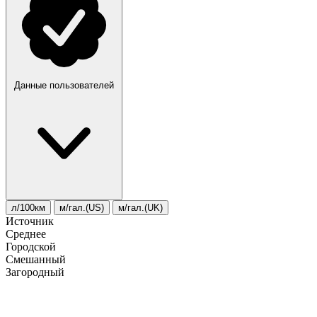
Данные пользователей
л/100км
м/гал.(US)
м/гал.(UK)
Источник
Среднее
Городской
Смешанный
Загородный