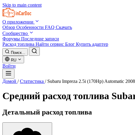
Skip to main content
О приложении
Обзор
Особенности
FAQ
Скачать
Сообщество
Форумы
Последние записи
Расход топлива
Найти сервис
Блог
Купить адаптер
Поиск...
RU
Войти
Домой
/
Статистика
/
Subaru Impreza 2.5i (170Hp) Automatic 200
Средний расход топлива
Subar
Детальный расход топлива