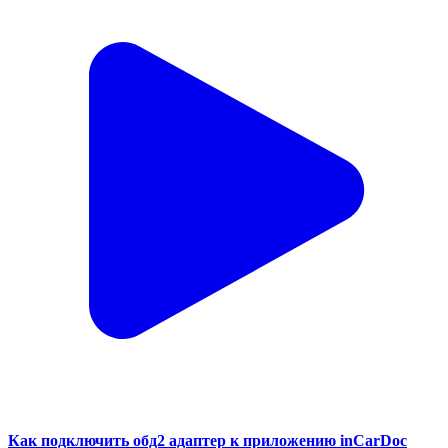
Как подключить обд2 адаптер к приложению inCarDoc