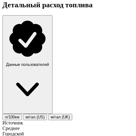
Детальный расход топлива
Данные пользователей
л/100км
м/гал.(US)
м/гал.(UK)
Источник
Среднее
Городской