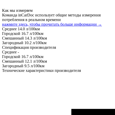
Как мы измеряем
Команда inCarDoc использует общие методы измерения
потребления в реальном времени
нажмите здесь, чтобы прочитать больше информации →
Среднее
14.0
л/100км
Городской
16.7
л/100км
Смешанный
14.3
л/100км
Загородный
10.2
л/100км
Спецификация производителя
Среднее
-
Городской
16.7
л/100км
Смешанный
12.1
л/100км
Загородный
9.5
л/100км
Технические характеристики производителя