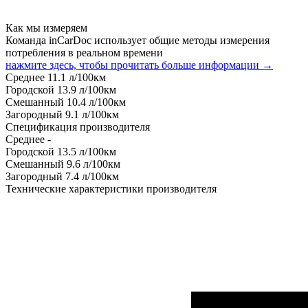
Как мы измеряем
Команда inCarDoc использует общие методы измерения
потребления в реальном времени
нажмите здесь, чтобы прочитать больше информации →
Среднее
11.1
л/100км
Городской
13.9
л/100км
Смешанный
10.4
л/100км
Загородный
9.1
л/100км
Спецификация производителя
Среднее
-
Городской
13.5
л/100км
Смешанный
9.6
л/100км
Загородный
7.4
л/100км
Технические характеристики производителя