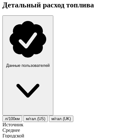
Детальный расход топлива
Данные пользователей
л/100км
м/гал.(US)
м/гал.(UK)
Источник
Среднее
Городской