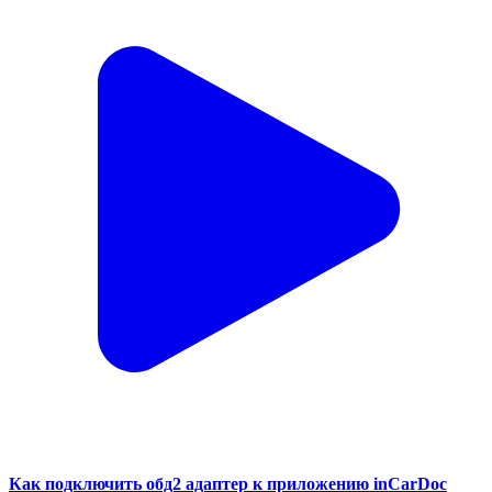
Как подключить обд2 адаптер к приложению inCarDoc