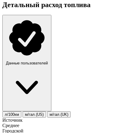
Детальный расход топлива
Данные пользователей
л/100км
м/гал.(US)
м/гал.(UK)
Источник
Среднее
Городской