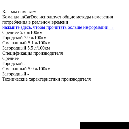
Как мы измеряем
Команда inCarDoc использует общие методы измерения
потребления в реальном времени
нажмите здесь, чтобы прочитать больше информации →
Среднее
5.7
л/100км
Городской
7.9
л/100км
Смешанный
5.1
л/100км
Загородный
5.5
л/100км
Спецификация производителя
Среднее
-
Городской
-
Смешанный
5.9
л/100км
Загородный
-
Технические характеристики производителя