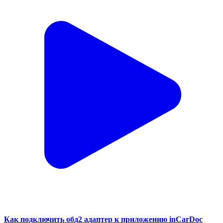
Как подключить обд2 адаптер к приложению inCarDoc