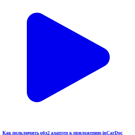
Как подключить обд2 адаптер к приложению inCarDoc