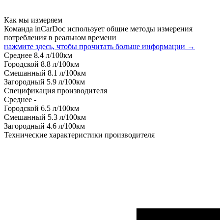
Как мы измеряем
Команда inCarDoc использует общие методы измерения
потребления в реальном времени
нажмите здесь, чтобы прочитать больше информации →
Среднее
8.4
л/100км
Городской
8.8
л/100км
Смешанный
8.1
л/100км
Загородный
5.9
л/100км
Спецификация производителя
Среднее
-
Городской
6.5
л/100км
Смешанный
5.3
л/100км
Загородный
4.6
л/100км
Технические характеристики производителя