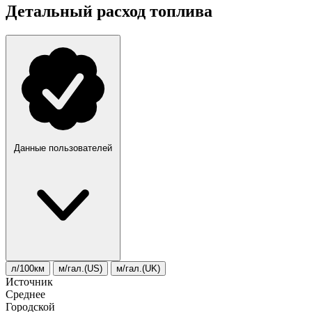
Детальный расход топлива
Данные пользователей
л/100км
м/гал.(US)
м/гал.(UK)
Источник
Среднее
Городской