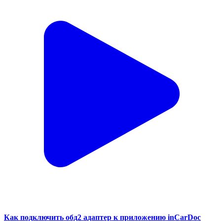
Как подключить обд2 адаптер к приложению inCarDoc