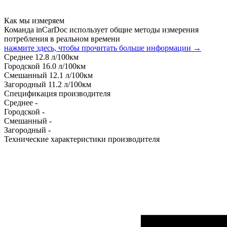
Как мы измеряем
Команда inCarDoc использует общие методы измерения
потребления в реальном времени
нажмите здесь, чтобы прочитать больше информации →
Среднее
12.8
л/100км
Городской
16.0
л/100км
Смешанный
12.1
л/100км
Загородный
11.2
л/100км
Спецификация производителя
Среднее
-
Городской
-
Смешанный
-
Загородный
-
Технические характеристики производителя