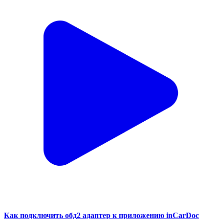
Как подключить обд2 адаптер к приложению inCarDoc