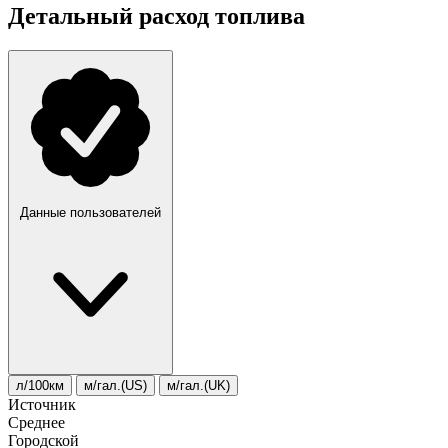
Детальный расход топлива
Данные пользователей
л/100км
м/гал.(US)
м/гал.(UK)
Источник
Среднее
Городской