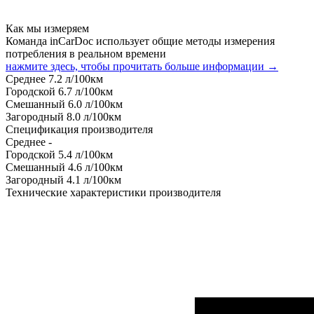
Как мы измеряем
Команда inCarDoc использует общие методы измерения
потребления в реальном времени
нажмите здесь, чтобы прочитать больше информации →
Среднее
7.2
л/100км
Городской
6.7
л/100км
Смешанный
6.0
л/100км
Загородный
8.0
л/100км
Спецификация производителя
Среднее
-
Городской
5.4
л/100км
Смешанный
4.6
л/100км
Загородный
4.1
л/100км
Технические характеристики производителя