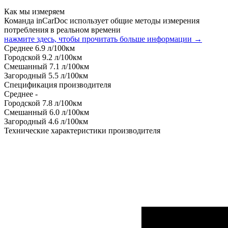
Как мы измеряем
Команда inCarDoc использует общие методы измерения
потребления в реальном времени
нажмите здесь, чтобы прочитать больше информации →
Среднее
6.9
л/100км
Городской
9.2
л/100км
Смешанный
7.1
л/100км
Загородный
5.5
л/100км
Спецификация производителя
Среднее
-
Городской
7.8
л/100км
Смешанный
6.0
л/100км
Загородный
4.6
л/100км
Технические характеристики производителя