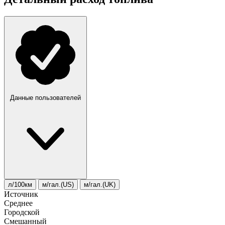
Данные пользователей
л/100км
м/гал.(US)
м/гал.(UK)
Источник
Среднее
Городской
Смешанный