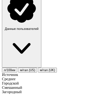
Данные пользователей
л/100км
м/гал.(US)
м/гал.(UK)
Источник
Среднее
Городской
Смешанный
Загородный