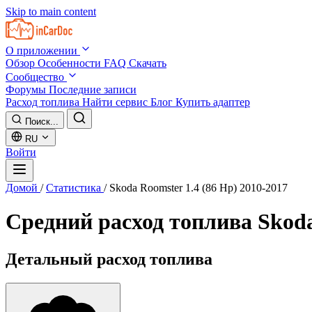
Skip to main content
О приложении
Обзор
Особенности
FAQ
Скачать
Сообщество
Форумы
Последние записи
Расход топлива
Найти сервис
Блог
Купить адаптер
Поиск...
RU
Войти
Домой
/
Статистика
/
Skoda Roomster 1.4 (86 Hp) 2010-2017
Средний расход топлива
Skoda
Детальный расход топлива