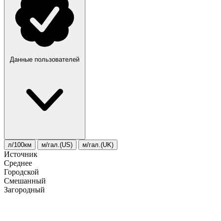
Данные пользователей
л/100км
м/гал.(US)
м/гал.(UK)
Источник
Среднее
Городской
Смешанный
Загородный