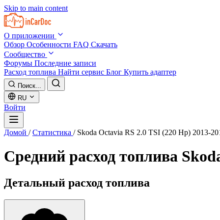
Skip to main content
О приложении
Обзор
Особенности
FAQ
Скачать
Сообщество
Форумы
Последние записи
Расход топлива
Найти сервис
Блог
Купить адаптер
Поиск...
RU
Войти
Домой
/
Статистика
/
Skoda Octavia RS 2.0 TSI (220 Hp) 2013-20
Средний расход топлива
Skoda
Детальный расход топлива