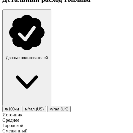
Данные пользователей
л/100км
м/гал.(US)
м/гал.(UK)
Источник
Среднее
Городской
Смешанный