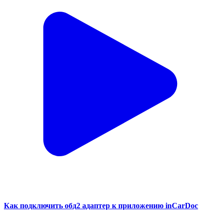
Как подключить обд2 адаптер к приложению inCarDoc