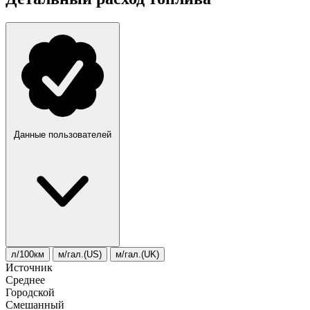
Данные пользователей
л/100км
м/гал.(US)
м/гал.(UK)
Источник
Среднее
Городской
Смешанный