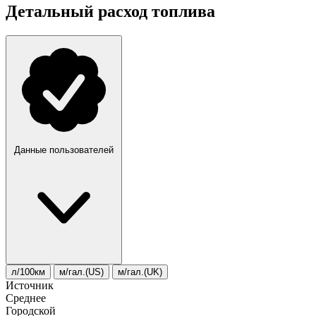
Детальный расход топлива
Данные пользователей
л/100км
м/гал.(US)
м/гал.(UK)
Источник
Среднее
Городской