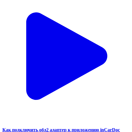
Как подключить обд2 адаптер к приложению inCarDoc