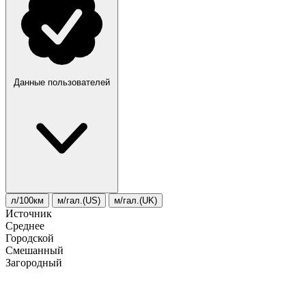
Данные пользователей
л/100км
м/гал.(US)
м/гал.(UK)
Источник
Среднее
Городской
Смешанный
Загородный