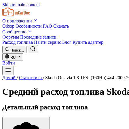
Skip to main content
О приложении
Обзор
Особенности
FAQ
Скачать
Сообщество
Форумы
Последние записи
Расход топлива
Найти сервис
Блог
Купить адаптер
Поиск...
RU
Войти
Домой
/
Статистика
/
Skoda Octavia 1.8 TFSI (160Hp) 4x4 2009-
Средний расход топлива
Skoda
Детальный расход топлива