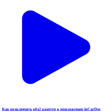
Как подключить обд2 адаптер к приложению inCarDoc