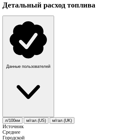
Детальный расход топлива
Данные пользователей
л/100км
м/гал.(US)
м/гал.(UK)
Источник
Среднее
Городской