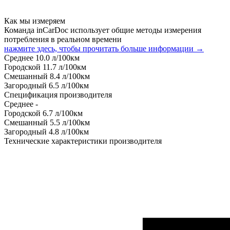
Как мы измеряем
Команда inCarDoc использует общие методы измерения
потребления в реальном времени
нажмите здесь, чтобы прочитать больше информации →
Среднее
10.0
л/100км
Городской
11.7
л/100км
Смешанный
8.4
л/100км
Загородный
6.5
л/100км
Спецификация производителя
Среднее
-
Городской
6.7
л/100км
Смешанный
5.5
л/100км
Загородный
4.8
л/100км
Технические характеристики производителя