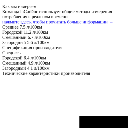
Как мы измеряем
Команда inCarDoc использует общие методы измерения
потребления в реальном времени
нажмите здесь, чтобы прочитать больше информации →
Среднее
7.5
л/100км
Городской
11.2
л/100км
Смешанный
6.7
л/100км
Загородный
5.6
л/100км
Спецификация производителя
Среднее
-
Городской
6.4
л/100км
Смешанный
4.9
л/100км
Загородный
4.1
л/100км
Технические характеристики производителя