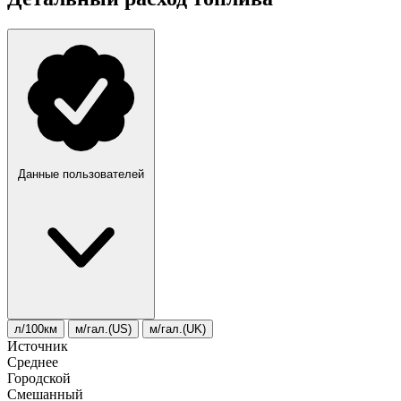
Данные пользователей
л/100км
м/гал.(US)
м/гал.(UK)
Источник
Среднее
Городской
Смешанный