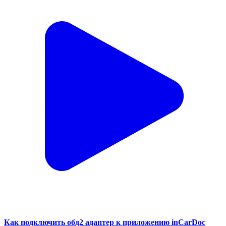
Как подключить обд2 адаптер к приложению inCarDoc