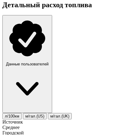
Детальный расход топлива
Данные пользователей
л/100км
м/гал.(US)
м/гал.(UK)
Источник
Среднее
Городской