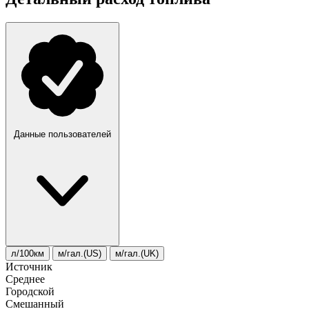
Данные пользователей
л/100км
м/гал.(US)
м/гал.(UK)
Источник
Среднее
Городской
Смешанный