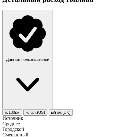
Данные пользователей
л/100км
м/гал.(US)
м/гал.(UK)
Источник
Среднее
Городской
Смешанный