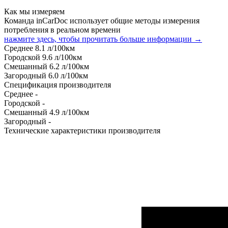
Как мы измеряем
Команда inCarDoc использует общие методы измерения
потребления в реальном времени
нажмите здесь, чтобы прочитать больше информации →
Среднее
8.1
л/100км
Городской
9.6
л/100км
Смешанный
6.2
л/100км
Загородный
6.0
л/100км
Спецификация производителя
Среднее
-
Городской
-
Смешанный
4.9
л/100км
Загородный
-
Технические характеристики производителя