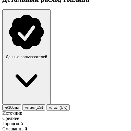
Данные пользователей
л/100км
м/гал.(US)
м/гал.(UK)
Источник
Среднее
Городской
Смешанный