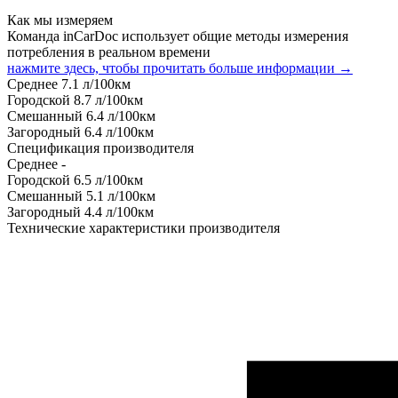
Как мы измеряем
Команда inCarDoc использует общие методы измерения
потребления в реальном времени
нажмите здесь, чтобы прочитать больше информации →
Среднее
7.1
л/100км
Городской
8.7
л/100км
Смешанный
6.4
л/100км
Загородный
6.4
л/100км
Спецификация производителя
Среднее
-
Городской
6.5
л/100км
Смешанный
5.1
л/100км
Загородный
4.4
л/100км
Технические характеристики производителя