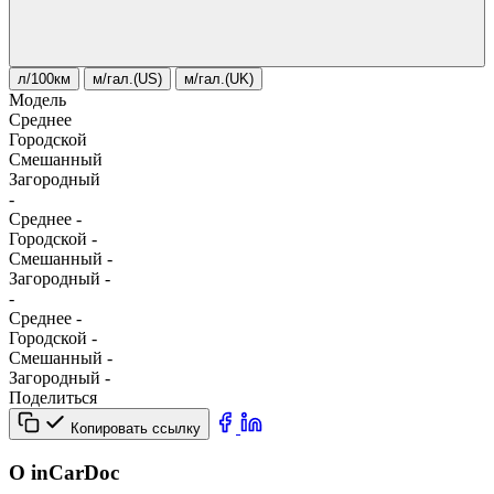
л/100км
м/гал.(US)
м/гал.(UK)
Модель
Среднее
Городской
Смешанный
Загородный
-
Среднее
-
Городской
-
Смешанный
-
Загородный
-
-
Среднее
-
Городской
-
Смешанный
-
Загородный
-
Поделиться
Копировать ссылку
О inCarDoc