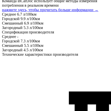
Команда inCarDoc использует общие методы измерения
потребления в реальном времени
нажмите здесь, чтобы прочитать больше информации →
Среднее
6.7
л/100км
Городской
9.9
л/100км
Смешанный
6.9
л/100км
Загородный
5.3
л/100км
Спецификация производителя
Среднее
-
Городской
7.3
л/100км
Смешанный
5.5
л/100км
Загородный
4.5
л/100км
Технические характеристики производителя