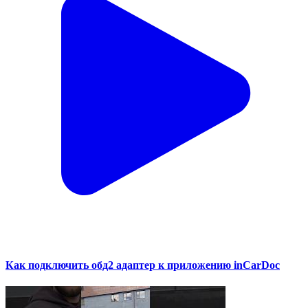
Как подключить обд2 адаптер к приложению inCarDoc