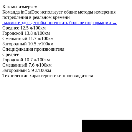
Как мы измеряем
Команда inCarDoc использует общие методы измерения
потребления в реальном времени
нажмите здесь, чтобы прочитать больше информации →
Среднее
12.5
л/100км
Городской
13.8
л/100км
Смешанный
11.7
л/100км
Загородный
10.5
л/100км
Спецификация производителя
Среднее
-
Городской
10.7
л/100км
Смешанный
7.6
л/100км
Загородный
5.9
л/100км
Технические характеристики производителя