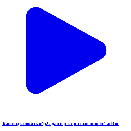
Как подключить обд2 адаптер к приложению inCarDoc