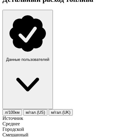
Данные пользователей
л/100км
м/гал.(US)
м/гал.(UK)
Источник
Среднее
Городской
Смешанный