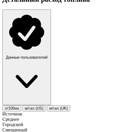
Данные пользователей
л/100км
м/гал.(US)
м/гал.(UK)
Источник
Среднее
Городской
Смешанный