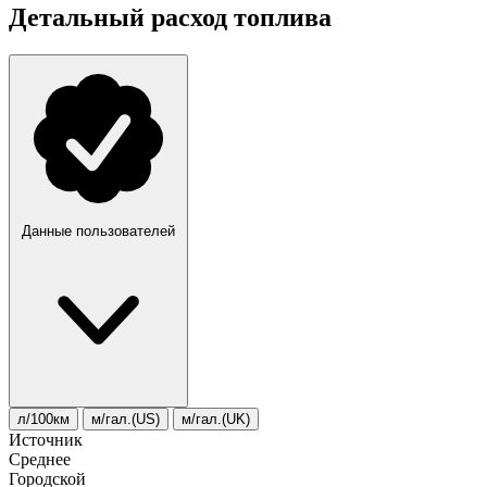
Детальный расход топлива
Данные пользователей
л/100км
м/гал.(US)
м/гал.(UK)
Источник
Среднее
Городской