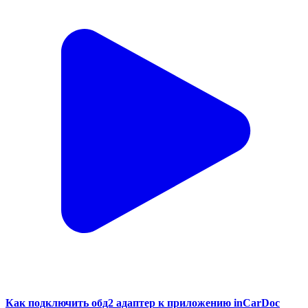
Как подключить обд2 адаптер к приложению inCarDoc