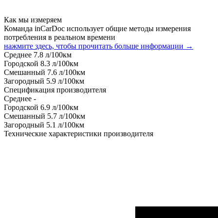
Как мы измеряем
Команда inCarDoc использует общие методы измерения
потребления в реальном времени
нажмите здесь, чтобы прочитать больше информации →
Среднее
7.8
л/100км
Городской
8.3
л/100км
Смешанный
7.6
л/100км
Загородный
5.9
л/100км
Спецификация производителя
Среднее
-
Городской
6.9
л/100км
Смешанный
5.7
л/100км
Загородный
5.1
л/100км
Технические характеристики производителя