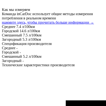
Как мы измеряем
Команда inCarDoc использует общие методы измерения
потребления в реальном времени
нажмите здесь, чтобы прочитать больше информации →
Среднее
7.4
л/100км
Городской
14.6
л/100км
Смешанный
7.5
л/100км
Загородный
5.3
л/100км
Спецификация производителя
Среднее
-
Городской
-
Смешанный
5.2
л/100км
Загородный
-
Технические характеристики производителя