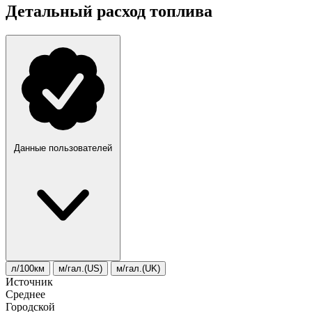
Детальный расход топлива
Данные пользователей
л/100км
м/гал.(US)
м/гал.(UK)
Источник
Среднее
Городской