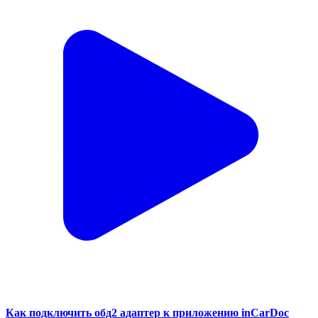
Как подключить обд2 адаптер к приложению inCarDoc