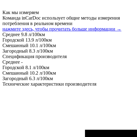
Как мы измеряем
Команда inCarDoc использует общие методы измерения
потребления в реальном времени
нажмите здесь, чтобы прочитать больше информации →
Среднее
9.8
л/100км
Городской
13.9
л/100км
Смешанный
10.1
л/100км
Загородный
8.3
л/100км
Спецификация производителя
Среднее
-
Городской
8.1
л/100км
Смешанный
10.2
л/100км
Загородный
6.3
л/100км
Технические характеристики производителя