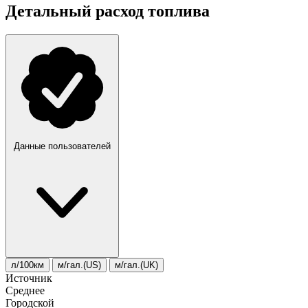
Детальный расход топлива
Данные пользователей
л/100км
м/гал.(US)
м/гал.(UK)
Источник
Среднее
Городской