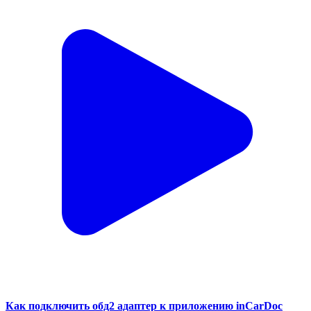
Как подключить обд2 адаптер к приложению inCarDoc