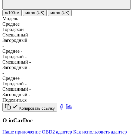
л/100км
м/гал.(US)
м/гал.(UK)
Модель
Среднее
Городской
Смешанный
Загородный
-
Среднее
-
Городской
-
Смешанный
-
Загородный
-
-
Среднее
-
Городской
-
Смешанный
-
Загородный
-
Поделиться
Копировать ссылку
О inCarDoc
Наше приложение
OBD2 адаптер
Как использовать адаптер