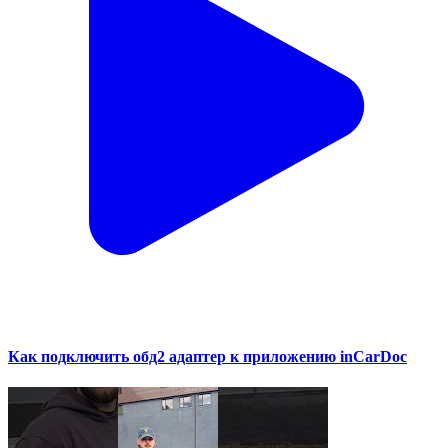
Как подключить обд2 адаптер к приложению inCarDoc