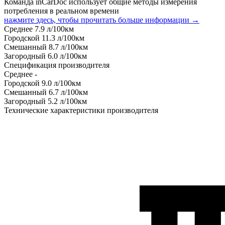
Команда inCarDoc использует общие методы измерения
потребления в реальном времени
нажмите здесь, чтобы прочитать больше информации →
Среднее
7.9
л/100км
Городской
11.3
л/100км
Смешанный
8.7
л/100км
Загородный
6.0
л/100км
Спецификация производителя
Среднее
-
Городской
9.0
л/100км
Смешанный
6.7
л/100км
Загородный
5.2
л/100км
Технические характеристики производителя