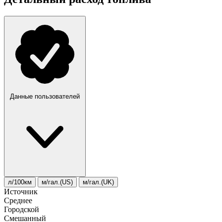
Данные пользователей
л/100км
м/гал.(US)
м/гал.(UK)
Источник
Среднее
Городской
Смешанный