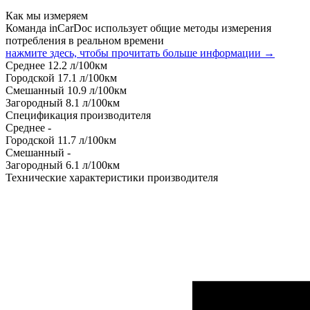
Как мы измеряем
Команда inCarDoc использует общие методы измерения
потребления в реальном времени
нажмите здесь, чтобы прочитать больше информации →
Среднее
12.2
л/100км
Городской
17.1
л/100км
Смешанный
10.9
л/100км
Загородный
8.1
л/100км
Спецификация производителя
Среднее
-
Городской
11.7
л/100км
Смешанный
-
Загородный
6.1
л/100км
Технические характеристики производителя