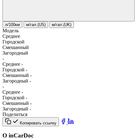
л/100км
м/гал.(US)
м/гал.(UK)
Модель
Среднее
Городской
Смешанный
Загородный
-
Среднее
-
Городской
-
Смешанный
-
Загородный
-
-
Среднее
-
Городской
-
Смешанный
-
Загородный
-
Поделиться
Копировать ссылку
О inCarDoc