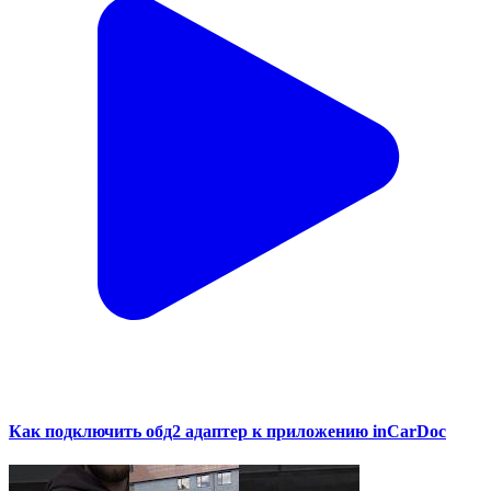
Как подключить обд2 адаптер к приложению inCarDoc